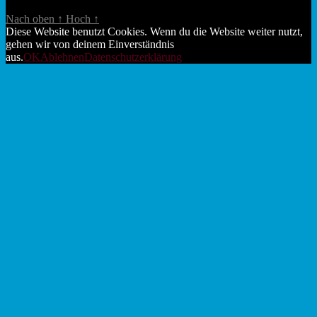
Nach oben
↑
Hoch
↑
Diese Website benutzt Cookies. Wenn du die Website weiter nutzt,
gehen wir von deinem Einverständnis
aus.
OK
Ablehnen
Datenschutzerklärung